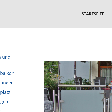
STARTSEITE
n und
lbalkon
idungen
platz
ngen
r