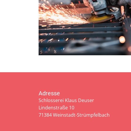
Adresse
Schlosserei Klaus Deuser
Lindenstraße 10
71384 Weinstadt-Strümpfelbach