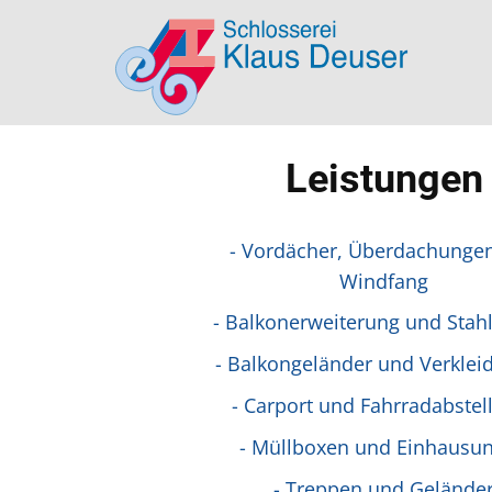
Leistungen
- Vordächer, Überdachunge
Windfang
- Balkonerweiteru​ng und Stah
- Balkongeländer und Verkle
- Carport und Fahrradabstell
- Müllboxen und Einhausu
- Treppen und Gelände